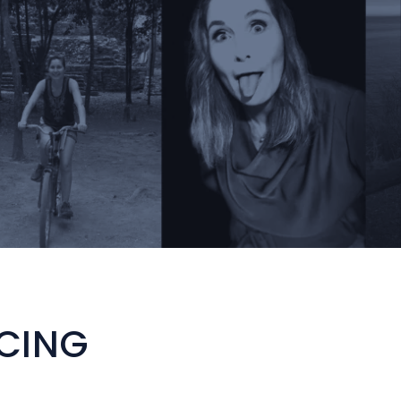
NCING