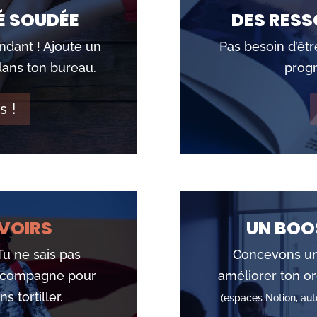
 SOUDÉE
DES RESS
ndant ! Ajoute un
Pas besoin d’êt
dans ton bureau.
progr
s !
VOIRS
UN BOO
 Tu ne sais pas
Concevons un
accompagne pour
améliorer ton o
s tortiller.
(espaces Notion, aut