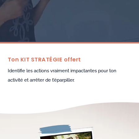
Ton KIT STRATÉGIE offert
Identifie les actions vraiment impactantes pour ton
activité et arrêter de t’éparpiller.