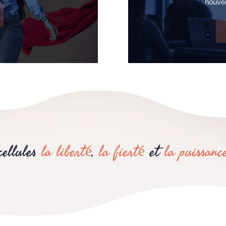
nouvea
cellules
la liberté
,
la fierté
et
la puissanc