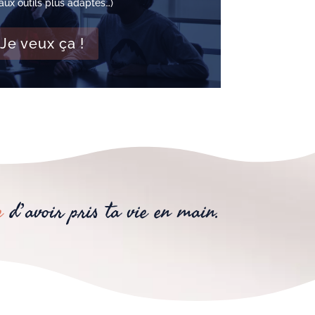
ux outils plus adaptés…)
Je veux ça !
e
d’avoir pris ta vie en main.