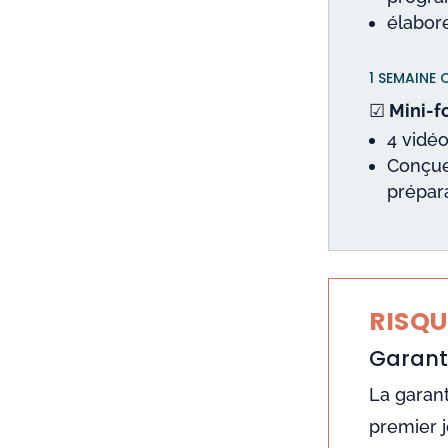
élabore
1 SEMAINE
☑
Mini-f
4 vidé
Conçue
prépar
RISQU
Garanti
La garant
premier j