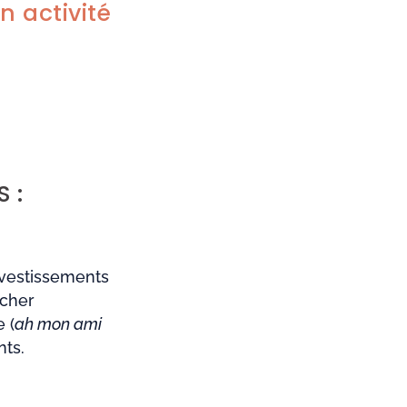
 activité
 :
nvestissements
 cher
 (
ah mon ami
nts.