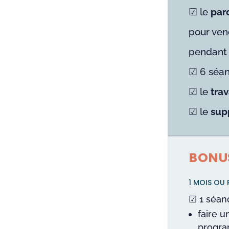
☑ le
par
pour ven
pendant
☑ 6 séa
☑ le
tra
☑ le
supp
BONUS
1 MOIS OU
☑ 1 séa
faire 
progr