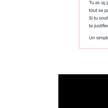
Tu as 15 
tout se p
Si tu sou
te justi
Un simple