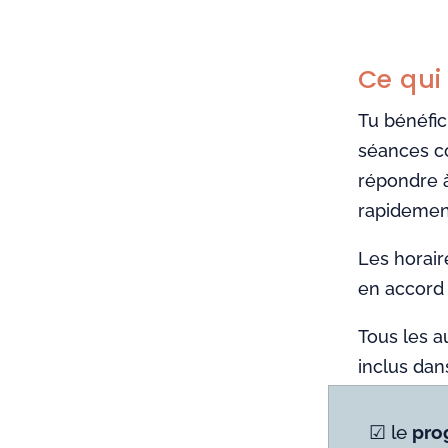
Ce qui 
Tu bénéfic
séances c
répondre à
rapidement
Les horair
en accord 
Tous les 
inclus dan
☑ le
pr