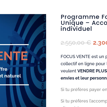
Programme Fo
Unique – Ac
individuel
2.550,00
€
2.30
FOCUS VENTE est un
collectif en ligne pour
veulent
VENDRE PLUS e
envies et leur personn
Si tu préfères payer en
Si tu préfères l’acco