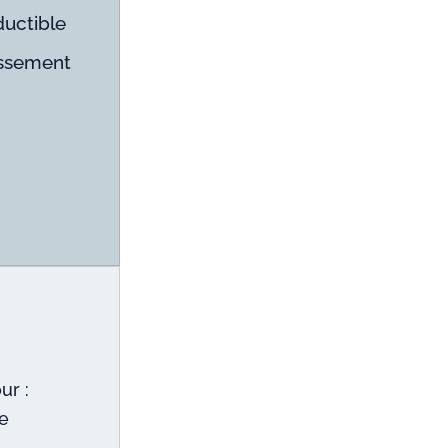
ductible
tissement
ur :
le