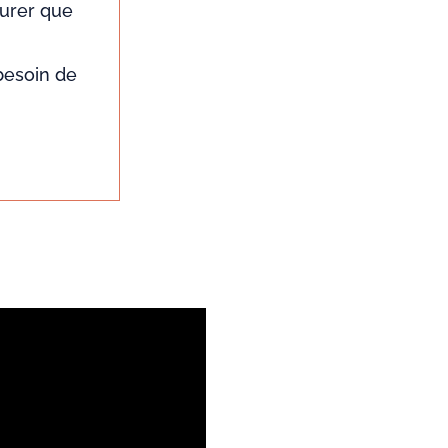
surer que
 besoin de