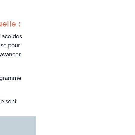
elle :
place des
ense pour
 avancer
programme
ue sont