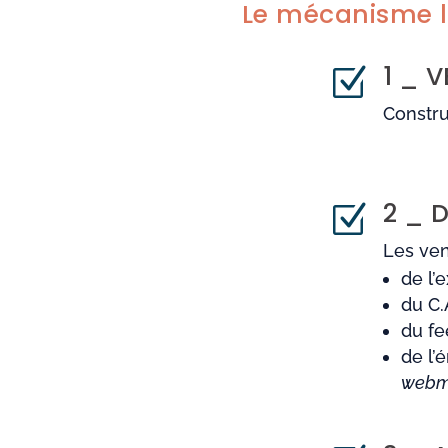
Le mécanisme lo
1 _ 
Z
Constru
2 _ 
Z
Les ven
de l’
du C.
du fe
de l’
webma